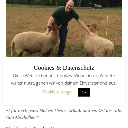
Cookies & Datenschutz
Diese Website benutzt Cookies. Wenn du die Website
weiter nutzt, gehen wir von deinem Einverständnis aus.
„Zwei tolle Menschen
, die mit Leib und Seele hinter ihrem
Projekt und Traum stehen. Um ihrer Herde ein glückliches
Cookie settings
Ok
erfülltes Leben zu bieten. Der offene Umgang und der direkte
Kontakt zu den Tieren ist etwas Besonderes. Ein Besuch dort
ist für mich jedes Mal ein kleiner Urlaub und ein Ort der ruhe
zum Abschalten.“