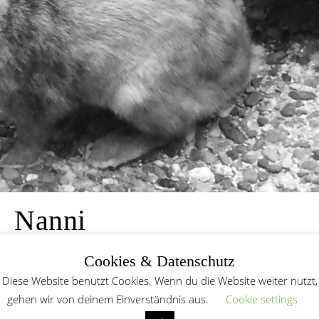
Nanni
28.04.2020)
Cookies & Datenschutz
Diese Website benutzt Cookies. Wenn du die Website weiter nutzt,
ordene
NANNI
morgens mit einem kurzen, hellen Fiepen. Natürli
gehen wir von deinem Einverständnis aus.
Cookie settings
h ab und wir nahmen sie auf den Arm. Kurz darauf schloss sie 